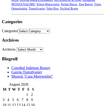
MOASA NAZARE
,
Scheii Brasovului
,
Stefan Baciu
,
Tara Barsei
,
Tipia
Ormenisului
,
Transilvania
,
Valer Rus
,
Vechiul Regat
Categories
Categories
Archives
Archives
Blogroll
Consiliul Judetean Brasov
Gazeta Transilvaniei
Muzeul "Casa Muresenilor"
August 2026
M
T
W
T
F
S
S
1
2
3
4
5
6
7
8
9
10
11
12
13
14
15
16