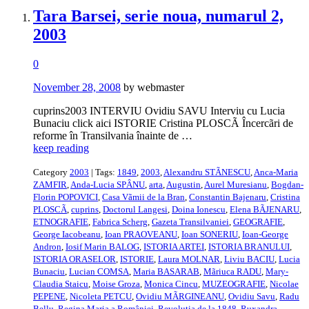
Tara Barsei, serie noua, numarul 2,
2003
0
November 28, 2008
by webmaster
cuprins2003 INTERVIU Ovidiu SAVU Interviu cu Lucia
Bunaciu click aici ISTORIE Cristina PLOSCÃ Încercãri de
reforme în Transilvania înainte de …
keep reading
Category
2003
| Tags:
1849
,
2003
,
Alexandru STÃNESCU
,
Anca-Maria
ZAMFIR
,
Anda-Lucia SPÂNU
,
arta
,
Augustin
,
Aurel Muresianu
,
Bogdan-
Florin POPOVICI
,
Casa Vãmii de la Bran
,
Constantin Bajenaru
,
Cristina
PLOSCÃ
,
cuprins
,
Doctorul Langesi
,
Doina Ionescu
,
Elena BÃJENARU
,
ETNOGRAFIE
,
Fabrica Scherg
,
Gazeta Transilvaniei
,
GEOGRAFIE
,
George Iacobeanu
,
Ioan PRAOVEANU
,
Ioan SONERIU
,
Ioan-George
Andron
,
Iosif Marin BALOG
,
ISTORIA ARTEI
,
ISTORIA BRANULUI
,
ISTORIA ORASELOR
,
ISTORIE
,
Laura MOLNAR
,
Liviu BACIU
,
Lucia
Bunaciu
,
Lucian COMSA
,
Maria BASARAB
,
Mãriuca RADU
,
Mary-
Claudia Staicu
,
Moise Groza
,
Monica Cincu
,
MUZEOGRAFIE
,
Nicolae
PEPENE
,
Nicoleta PETCU
,
Ovidiu MÃRGINEANU
,
Ovidiu Savu
,
Radu
Bellu
,
Regina Maria a României
,
Revolutia de la 1848
,
Ruxandra