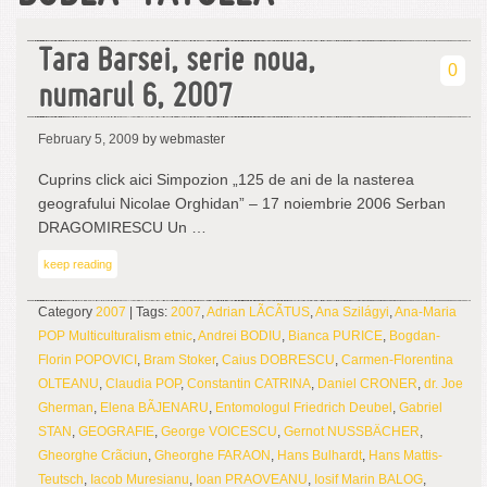
Tara Barsei, serie noua,
0
numarul 6, 2007
February 5, 2009
by webmaster
Cuprins click aici Simpozion „125 de ani de la nasterea
geografului Nicolae Orghidan” – 17 noiembrie 2006 Serban
DRAGOMIRESCU Un …
keep reading
Category
2007
| Tags:
2007
,
Adrian LÃCÃTUS
,
Ana Szilágyi
,
Ana-Maria
POP Multiculturalism etnic
,
Andrei BODIU
,
Bianca PURICE
,
Bogdan-
Florin POPOVICI
,
Bram Stoker
,
Caius DOBRESCU
,
Carmen-Florentina
OLTEANU
,
Claudia POP
,
Constantin CATRINA
,
Daniel CRONER
,
dr. Joe
Gherman
,
Elena BÃJENARU
,
Entomologul Friedrich Deubel
,
Gabriel
STAN
,
GEOGRAFIE
,
George VOICESCU
,
Gernot NUSSBÄCHER
,
Gheorghe Crãciun
,
Gheorghe FARAON
,
Hans Bulhardt
,
Hans Mattis-
Teutsch
,
Iacob Muresianu
,
Ioan PRAOVEANU
,
Iosif Marin BALOG
,